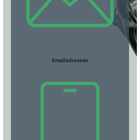
Emailadressen
info@tiptopmobile.de
sp@tiptopmobile.de