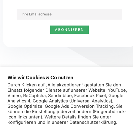
E
m
a
ABONNIEREN
i
l
*
Wie wir Cookies & Co nutzen
Durch Klicken auf „Alle akzeptieren“ gestatten Sie den
Einsatz folgender Dienste auf unserer Website: YouTube,
Vimeo, ReCaptcha, Sendinblue, Facebook Pixel, Google
Analytics 4, Google Analytics (Universal Analytics),
Bester Service für Unsere Kunden
Google Optimize, Google Ads Conversion Tracking. Sie
Impressum
Datenschutzerklärung
können die Einstellung jederzeit ändern (Fingerabdruck-
Icon links unten). Weitere Details finden Sie unter
All rights reserved
Konfigurieren und in unserer Datenschutzerklärung.