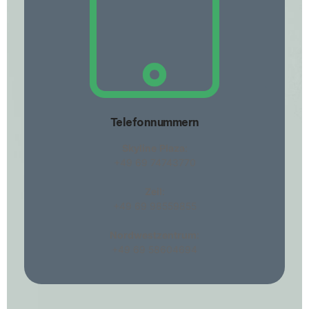
Telefonnummern
Skyline
Plaza
:
+49 69 74743770
Zeil
:
+49 69 98559855
Nordwestzentrum
:
+49 69 58604694