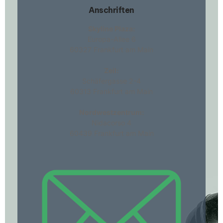
Anschrift​en
Skyline Plaza:
Europa-Allee 6
60327 Frankfurt am Main
Zeil:
Schäfergasse 2-4
60313 Frankfurt am Main
Nordwestzentrum:
Nidacorso 4
60439 Frankfurt am Main