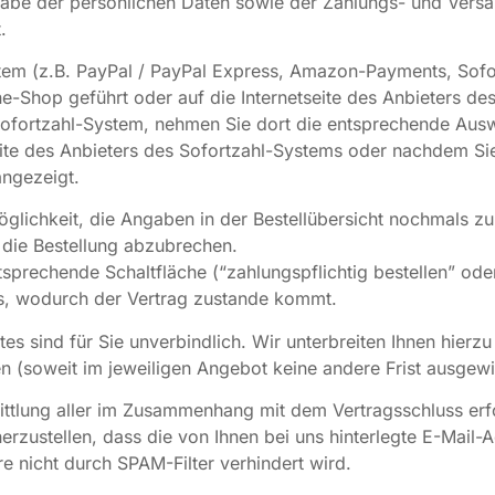
ngabe der persönlichen Daten sowie der Zahlungs- und Ver
.
ystem (z.B. PayPal / PayPal Express, Amazon-Payments, Sof
ne-Shop geführt oder auf die Internetseite des Anbieters de
 Sofortzahl-System, nehmen Sie dort die entsprechende Ausw
ite des Anbieters des Sofortzahl-Systems oder nachdem Sie
angezeigt.
glichkeit, die Angaben in der Bestellübersicht nochmals zu
 die Bestellung abzubrechen.
sprechende Schaltfläche (“zahlungspflichtig bestellen” ode
s, wodurch der Vertrag zustande kommt.
es sind für Sie unverbindlich. Wir unterbreiten Ihnen hierzu
en (soweit im jeweiligen Angebot keine andere Frist ausgew
tlung aller im Zusammenhang mit dem Vertragsschluss erfor
herzustellen, dass die von Ihnen bei uns hinterlegte E-Mail-
re nicht durch SPAM-Filter verhindert wird.